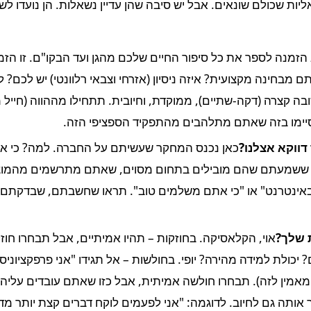
יות שכולם שונאים. אבל יש סיבה שהן עדיין נשאלות. הן נועדו ל
 הזמנה לספר את כל סיפור החיים שלכם מהגן ועד הבקו"ם. זו ה
תם מבחינה מקצועית? איזה ניסיון (אזרחי וצבאי רלוונטי) יש לכם?
בה קצרה (דקה-שתיים), ממוקדת, וחיובית. תתחילו מההווה (חייל 
, וסיימו בזה שאתם מתלהבים מהתפקיד הספציפי הזה.
דווקא אצלנו?
כאן נכנס המחקר שעשיתם על החברה. למה? כי את
 ששמעתם שהם מובילים בתחום מסוים, שאתם מתרשמים מהמוצר
 באינטרנט" או "כי אתם משלמים טוב". תראו שחשבתם, שבדקתם,
 שלך?
אוי, הקלאסיקה. בחוזקות – תהיו אמיתיים, אבל תבחרו חוז
יכולת למידה מהירה? יופי. בחולשות – אל תגידו "אני פרפקציוניסט 
אמין לזה). תבחרו חולשה אמיתית, אבל כזו שאתם עובדים עליה,
 אותה גם לחיוב. לדוגמה: "אני לפעמים לוקח דברים קצת יותר מדי