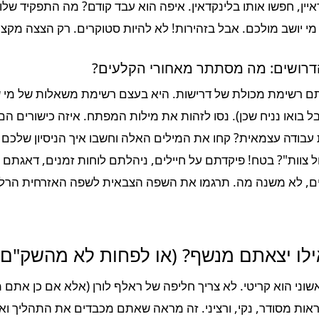
ין, חפשו אותו בלינקדאין. איפה הוא עבד קודם? מה התפקיד שלו?
מי יושב מולכם. אבל בזהירות! לא להיות סטוקרים. רק הצצה מקצו
רושים: מה מסתתר מאחורי הקלעים?
ם רשימת מכולת של דרישות. היא בעצם רשימת משאלות של מי 
 בואו נניח שכן). נסו לזהות את מילות המפתח. איזה כישורים הם 
 עבודה עצמאית? קחו את המילים האלה וחשבו איך הניסיון שלכם 
ל צוות"? בטח! פיקדתם על חיילים, ניהלתם לוחות זמנים, דאגתם 
ם, לא משנה מה. תרגמו את השפה הצבאית לשפה האזרחית הרלוונ
ילו יצאתם מנשף? (או לפחות לא מהשק"ם)
וני הוא קריטי. לא צריך חליפה של ראלף לורן (אלא אם כן אתם מת
ראות מסודר, נקי, ורציני. זה מראה שאתם מכבדים את התהליך וא