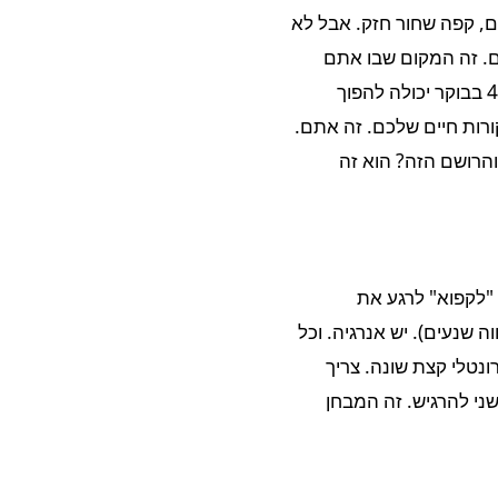
ים, קפה שחור חזק. אבל לא
כם. זה המקום שבו אתם
לוקחים את כל הכישורים האדירים שרכשתם בצבא (כן כן, אפילו היכולת לקפל שמיכה מהר ב-4 בבוקר יכולה להפוך
ורות חיים שלכם. זה אתם.
והרושם הזה? הוא זה
 "לקפוא" לרגע את
ה שנעים). יש אנרגיה. וכל
נטלי קצת שונה. צריך
ני להרגיש. זה המבחן