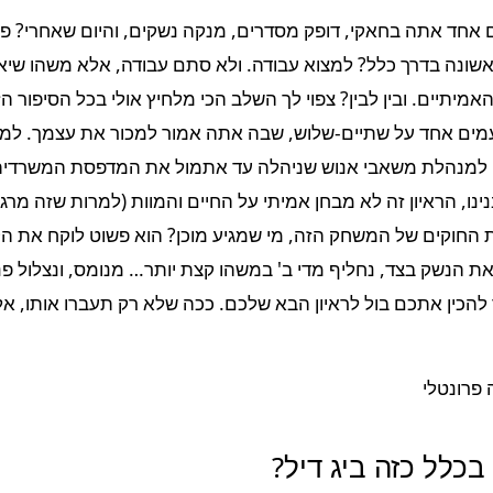
 יום אחד אתה בחאקי, דופק מסדרים, מנקה נשקים, והיום שאחרי? 
ונה בדרך כלל? למצוא עבודה. ולא סתם עבודה, אלא משהו שיאפש
יתיים. ובין לבין? צפוי לך השלב הכי מלחיץ אולי בכל הסיפור הזה
מים אחד על שתיים-שלוש, שבה אתה אמור למכור את עצמך. למכ
 למנהלת משאבי אנוש שניהלה עד אתמול את המדפסת המשרדית.
בנינו, הראיון זה לא מבחן אמיתי על החיים והמוות (למרות שזה מרג
 החוקים של המשחק הזה, מי שמגיע מוכן? הוא פשוט לוקח את הק
ת הנשק בצד, נחליף מדי ב' במשהו קצת יותר… מנומס, ונצלול פנימ
להכין אתכם בול לראיון הבא שלכם. ככה שלא רק תעברו אותו, אלא
בכלל כזה ביג דיל?