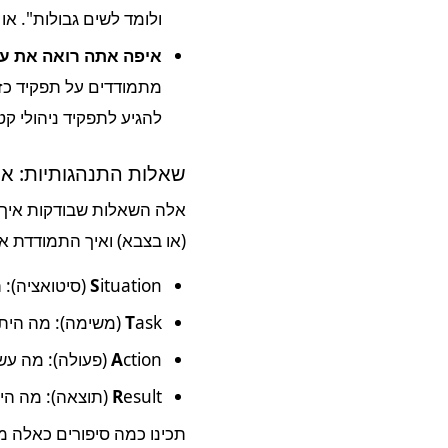
ולומד לשים גבולות". א
איפה אתה רואה את עצמך ב
מתמודדים על תפקיד כזה)
להגיע לתפקיד ניהולי ק
שאלות התנהגותיות: אי
אלה השאלות שבודקות איך 
(או בצבא) ואיך התמודדת אית
ituation (סיטואציה): תאר את המצב בקצרה.
S
ask (משימה): מה היתה המשימה שלך בסיטואציה הזו?
T
ction (פעולה): מה עשית בפועל כדי להתמודד? כאן תפרטו את הצעדים שנקטתם.
A
esult (תוצאה): מה היתה התוצאה של הפעולות שלך? האם הצלחת לפתור את הבעיה? מה למדת מהמקרה?
R
תכינו כמה סיפורים כאלה מ