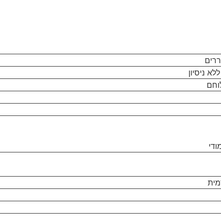
ררים
לא ניסיון
וחם
ודי
מית