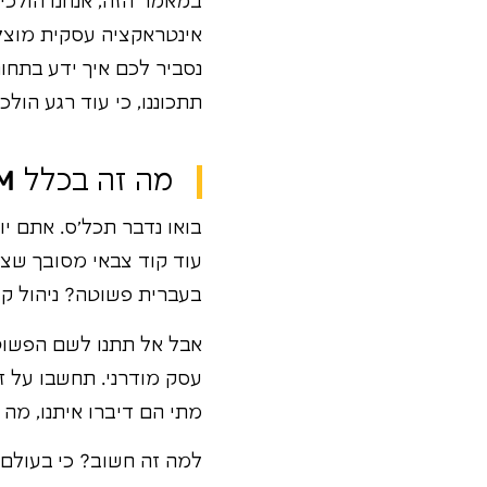
במאמר הזה, אנחנו הולכי
אינטראקציה עסקית מוצלח
נסביר לכם איך ידע בתחו
תתכוננו, כי עוד רגע הו
מה זה בכלל CRM ומה הפירוש של זה בעיניים שלכם?
עוד קוד צבאי מסובך שצריך לפענח
בעברית פשוטה? ניהול קש
אבל אל תתנו לשם הפשוט
עסק מודרני. תחשבו על ז
מתי הם דיברו איתנו, מה 
למה זה חשוב? כי בעולם 