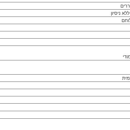
ררים
לא ניסיון
וחם
ודי
מית