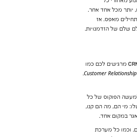
וע מאחורי כל
 יותר מכל אחד אחר.
תחילים מאפס. אז
ם שלם של הזדמנויות.
בואו נדבר תכל'ס. אתם יושבים עכשיו, קוראים את זה, ורוב הסיכויים שראשי התיבות CRM מרגישים לכם כמו
.
Customer Relationsh
למעשה הפוקוס של כל
: מי הם, מה הם קנו,
אגר במקום אחד.
ם. וכמו כל מערכת