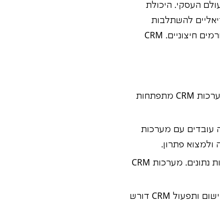
האלה לעולם העסקי. היכולת
יאליים להשתלבות
– בצבא ניהלתם קשרים עם מפקדים, פקודים, וגורמים חיצוניים. CRM
אתם רגילים לקפוץ למים עמוקים וללמוד תוך כדי תנועה. מערכות CRM מתפתחות
 עובדים עם מערכות
אתם יודעים לנתח מצבים, להבין סיכונים ולקבל החלטות מבוססות נתונים. מערכות CRM
בצבא הייתם חלק מצוות, ולמדתם כמה חשוב לתאם ולשתף פעולה. יישום ותפעול CRM דורש