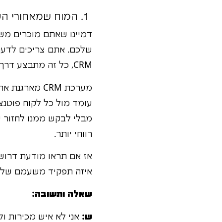
1. המוח שמאחורי הקלעים: איך עסקים מנצחים בזכות CRM?
דמיינו שאתם מוכרים משה
שלכם. אתם צריכים לדעת
CRM, כל זה מתבצע דרך פתקים, אקסלים מפוזרים או פשוט… בראש של אנשים. זה בלאגן, וזה יקר.
מערכת CRM מ
עומד מול כל לקוח פוטנצ
מבלי לבקש ממנו לחזור על
רווחי יותר.
איזה תפקיד משעמם של "ה
שאלה ותשובה:
ש:
אני לא איש מכירות ולא