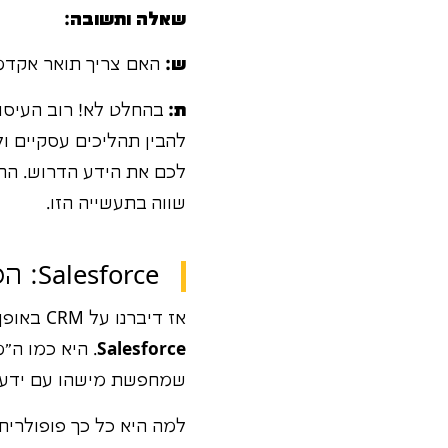
שאלה ותשובה:
ש:
האם צריך תואר אקדמי כ
ת:
להבין תהליכים עסקיים ול
לכם את הידע הדרוש. התו
שווה בתעשייה הזו.
Salesforce: הכוכבת של המערכה – ולמה אתם רוצים להכיר אותה?
אז דיברנו על CRM באופן כללי, אבל יש "שחקנים" מרכזיים בתחום הזה. השחקן המרכזי, כוכבת הליגה, זו
Salesforce
שמחפשת מישהו עם ידע ב-CRM, היא תתכוון ל-force
למה היא כל כך פופולרית