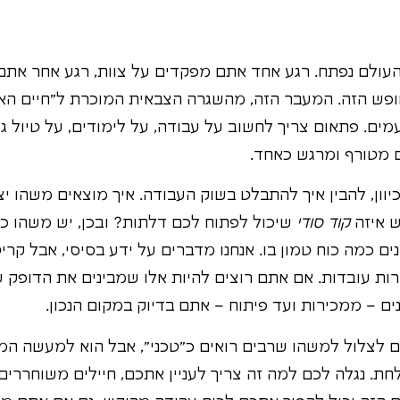
העולם נפתח. רגע אחד אתם מפקדים על צוות, רגע אחר אתם
פש הזה. המעבר הזה, מהשגרה הצבאית המוכרת ל"חיים האז
פעמים. פתאום צריך לחשוב על עבודה, על לימודים, על טיול ג
ם מטורף ומרגש כאחד.
וון, להבין איך להתבלט בשוק העבודה. איך מוצאים משהו יצ
ש איזה
קוד סודי
שיכול לפתוח לכם דלתות? ובכן, יש משהו כזה
ם כמה כוח טמון בו. אנחנו מדברים על ידע בסיסי, אבל קרי
ת עובדות. אם אתם רוצים להיות אלו שמבינים את הדופק ש
ם – ממכירות ועד פיתוח – אתם בדיוק במקום הנכון.
ם לצלול למשהו שרבים רואים כ"טכני", אבל הוא למעשה המנ
ת. נגלה לכם למה זה צריך לעניין אתכם, חיילים משוחררים,