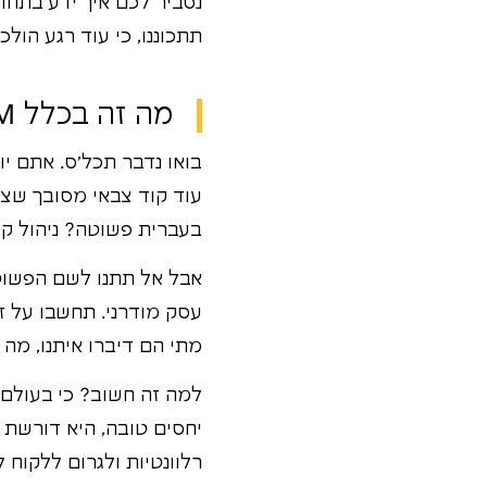
נסביר לכם איך ידע בתחו
תתכוננו, כי עוד רגע הו
מה זה בכלל CRM ומה הפירוש של זה בעיניים שלכם?
עוד קוד צבאי מסובך שצריך לפענח
בעברית פשוטה? ניהול קש
אבל אל תתנו לשם הפשוט
עסק מודרני. תחשבו על ז
מתי הם דיברו איתנו, מה 
למה זה חשוב? כי בעולם 
רלוונטיות ולגרום ללקוח ל