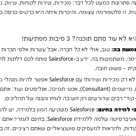
 פתרונות כמעט לכל דבר: מכירות, שירות לקוחות, שיווק, ניתו
ת. זו פלטפורמה עצומה, והיכרות איתה היא כרטיס כניסה 
משת בה:
טוב, אולי לא
כל
חברה, אבל עשרות אלפי חברות ב
כמו פפסיקו, סיסקו ודיסני, משתמשות בה. ידע ב-e
ית – פשוט חובה.
מפתחים (Developer), מיישמים (Consultant), אנשי תמיכה, אנליס
-קוד" רבים שדורשים רק חשיבה לוגית והבנה של תהליכים.
 למידה בחינם:
Salesforce משקיעה המון בלמידה. יש להם פלטפורמה שנקראת
, שהיא כמו אוניברסיטה שלמה ללמידת lesforce
ודות, ולהראות למעסיקים פוטנציאליים שאתם רציניים. זה ב