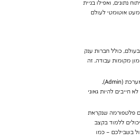
ח נתונים, ואפילו בניית
כמעט אוטומטי לעולם
עולם, כולל חברות ענק
Salesforc פותח לכם דלתות להמון מקומות עבודה. זה
לא רק מכירות ושירות! עם Salesforce אפשר להיות מנהלי מערכת (Admin),
טים ועוד. אתם לא חייבים להיות גאוני
Sa, בחינם לגמרי! אתם יכולים ללמוד בקצב
ול בשבילכם – כמו