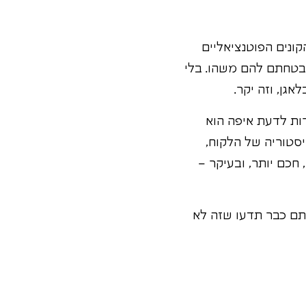
ונים הפוטנציאליים
בטחתם להם משהו. בלי
ירות לדעת איפה הוא
סטוריה של הלקוח,
חכם יותר, ובעיקר –
דעת דרושים שמחפשת "אחראי/ת CRM" או "מיישם/ת Salesforce", אתם כבר תדעו שזה לא