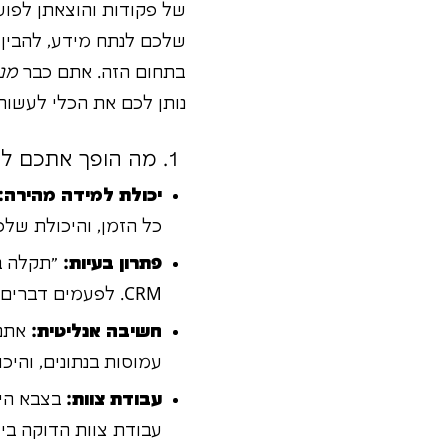
שלכם לנתח מידע, להבין
בתחום הזה. אתם כבר
מנ
נותן לכם את הכלי לעשות
1. מה הופך אתכם ל"וונדר-וומן" או "סופרמן" של ה-CRM?
יכולת למידה מהירה:
כל הזמן, והיכולת שלכ
פתרון בעיות:
"תקלה ב
CRM. לפעמים דברים לא עובדים כמו שצריך, ואתם אלו שצריכים לזהות את הבעיה ולמצוא פתרון.
חשיבה אנליטית:
עמוסות בנתונים, והיכ
עבודת צוות:
עבודת צוות הדוקה בין