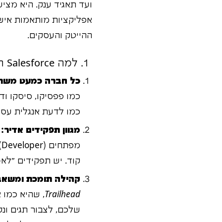
ועד תאגיד ענק. היא מציעה
אפליקציות מותאמות אישי
ההייטק והעסקים.
1. למה Salesforce היא לא עוד סתם תוכנה? 3 סיבות מפתיעות!
כל חברה כמעט משת
כמו לדעת אנגלית עסק
מגוון תפקידים אדיר:
קוד. יש תפקידים "לא
קהילה תומכת ומשאבי
Trailhead
שלכם, לצבור תגים ונק