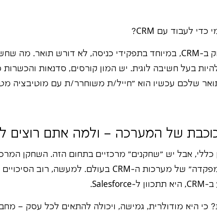
די לעבוד עם CRM?
בהחלט לא! רוב העיסוק ב-CRM, במיוחד בתפקידי כניסה, לא דורש תואר.
היות בעל חשיבה לוגית. יש המון קורסים, סדנאות והכשרות 
אר שלכם עכשיו הוא "חייל/ת משוחרר/ת עם מוטיבציה מטור
. היא כמו ה"מפקדה" של מערכות ה-CRM בעולם. למעשה
Sales.
? כי היא מודולרית, גמישה, ויכולה להתאים לכל עסק – מ