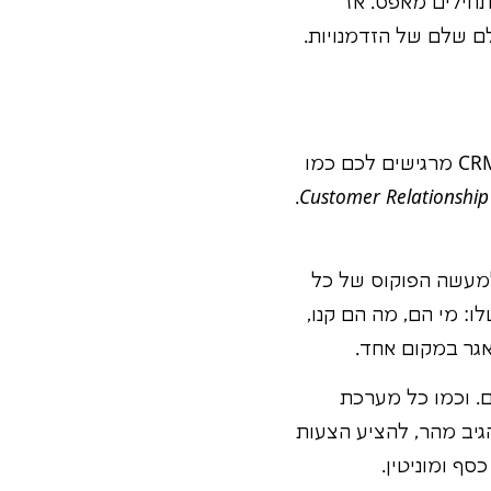
תחילים מאפס. אז
ם שלם של הזדמנויות.
בואו נדבר תכל'ס. אתם יושבים עכשיו, קוראים את זה, ורוב הסיכויים שראשי התיבות CRM מרגישים לכם כמו
.
Customer Relationsh
למעשה הפוקוס של כל
: מי הם, מה הם קנו,
אגר במקום אחד.
ם. וכמו כל מערכת
לעסקים לזכור הכל, להגיב מהר, להציע הצעות
סף ומוניטין.