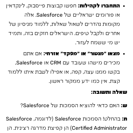
התחברו לקהילות:
חפשו קבוצות פייסבוק, לינקדאין
או פורומים ישראליים של Salesforce. אלה
מקומות נהדרים לשאול שאלות, ללמוד מניסיון של
אחרים ולקבל טיפים. הישראלים חזקים בזה, ותמיד
יש מי ששמח לעזור.
מצאו "מנטור" או "מפקד" אזרחי:
אם אתם
מכירים מישהו שעובד עם CRM או Salesforce,
בקשו ממנו עצה, קפה, או אפילו לשבת איתו ללמוד
קצת. אין כמו ידע ממקור ראשון.
שאלה ותשובה:
ש:
האם כדאי להוציא הסמכות של Salesforce?
ת:
בהחלט! הסמכות Salesforce (לדוגמה, Salesforce
Certified Administrator) הן קפיצת מדרגה רצינית. הן