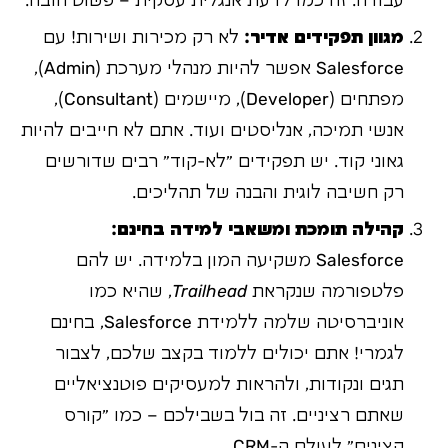
עבודה. זה כמו לדעת אנגלית עסקית – פשוט חובה.
מגוון תפקידים אדיר:
לא רק מכירות ושירות! עם
Salesforce אפשר להיות מנהלי מערכת (Admin),
מפתחים (Developer), מיישמים (Consultant),
אנשי תמיכה, אנליסטים ועוד. אתם לא חייבים להיות
גאוני קוד. יש תפקידים "לא-קוד" רבים שדורשים
רק חשיבה לוגית והבנה של תהליכים.
קהילה תומכת ומשאבי למידה בחינם:
Salesforce משקיעה המון בלמידה. יש להם
פלטפורמה שנקראת
Trailhead
, שהיא כמו
אוניברסיטה שלמה ללמידת Salesforce, בחינם
לגמרי! אתם יכולים ללמוד בקצב שלכם, לצבור
תגים ונקודות, ולהראות למעסיקים פוטנציאליים
שאתם רציניים. זה בול בשבילכם – כמו "קורס
קצינים" לעולם ה-CRM.