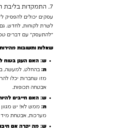
7. התמקדות בליבת העסק: במקום לפתור תקלות חומרה, תתמקד במה שחשוב לך!
עסקים יכולים להפסיק ל
לשרת לקוחות, לחדש. גם
"להתעסק" עם דברים טכנ
שאלות ותשובות מהירות:
ש: האם הענן בטוח ל
ת:
בהחלט. למעשה, במ
מזו שחברות יכלו להר
אבטחה תכופות.
ש: האם חייבים להיות
ת:
ממש לא! יש מגוון ר
מערכות, אבטחת מידע,
ש: מה יקרה אם חיבו