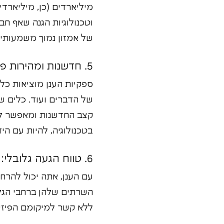
מיליארדים (כן, מיליארד
וטכנולוגיות הגנה שאף חב
של אמזון נמוך משמעותית
5. חדשנות ומהירות פיתוח: מירוץ החימוש של הטכנולוגיה, ואתה על הסוס הנכון!
ספקיות הענן מוציאות כל
של הדברים ועוד. כלים ש
קצב החדשנות ומאפשר לח
בטכנולוגיה, להיות עם היד
6. טווח הגעה גלובלי: הלקוחות שלך יכולים להיות בכל פינה בעולם!
עם הענן, אתה יכול להרח
השרתים שלהן ברחבי הגלו
ללא קשר למיקומם הפיזי. 