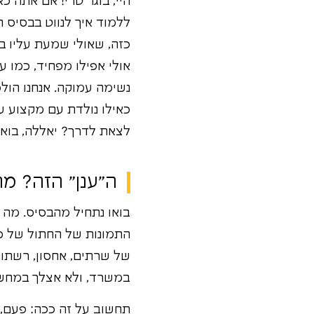
היי, בוגר טרי! אם אתה 
ללמוד איך לנווט בבסיס ח
כזה, שאולי שמעת עליו ב
אולי אפילו מפחיד, כמו ע
נשימה עמוקה. אנחנו הול
כאילו נולדת עם מקצוע עת
לצאת לדרך? יאללה, בוא 
ה"ענן" הזה? מה
בואו נתחיל מהבסיס. מה ז
התמונות של החתול של סב
של שרתים, אחסון, רשתות,
במשרד, ולא אצלך במחשב
תחשוב על זה ככה: פעם, 