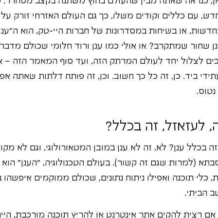
כאן, כנראה שאתה מבין שהעולם בחוץ משתנה בקצב מסחרר. 
דש, עם כללים וקודים משלו, כך גם העולם האזרחי זורק עלי
חדשות, או בשיחות במסדרונות של חברות היי-טק, הוא ה"ענן
נן שחור שמתקרב? או אולי כמו ענן ורוד חלומי שכולם מדברי
כים לצלול יחד לעולם המרתק הזה, ועד סוף המאמר הזה – א
ידי ביד. כן, זה כל כך חשוב. וכן, זה פותח דלתות שאתה אפיל
נטוס.
, לעזאזל, זה בכלל?
ה בכלל ענן? לא, זה לא ענן במובן המטאורולוגי, וגם לא מק
תא (למרות שגם זה קשור). בעולם הטכנולוגיה, "הענן" הוא 
 כלי תוכנה ואפילו ניתוח נתונים, שכולם ממוקמים איפשהו 
 הביתי.
אם רצית להקים אתר אינטרנט או להריץ תוכנה מורכבת, היי