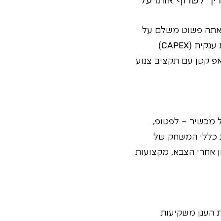
יך לשרוף אותו על
, אתה פשוט משלם על
מה שאתה באמת צריך, כשאתה צריך. זה משנה את מודל ההוצאות מהשקעה ראשונית ענקית (CAPEX)
ארט-אפ קטן עם תקציב צנוע
ל מכשיר – לפטופ,
ת כללי המשחק של
ן אחרי הצבא, מקצועות
 הענן משקיעות