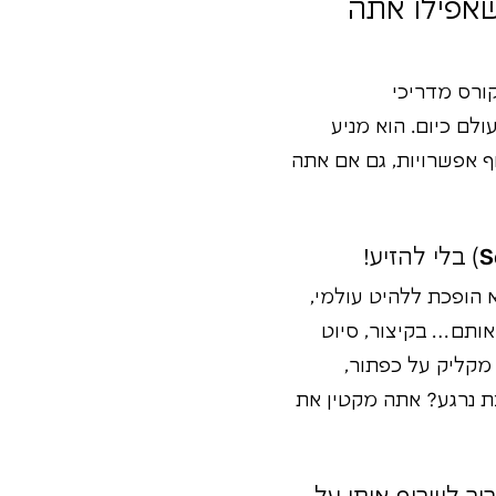
 למנכ"לי טכנולוגיה? 7 סיבות שאפילו אתה
קורס מדריכי
לם כיום. הוא מניע
וף אפשרויות, גם אם אתה
ך 100 משתמשים. פתאום, היא הופכת ללהיט עולמי,
 אותם… בקיצור, סיוט
 מקליק על כפתור,
 נרגע? אתה מקטין את