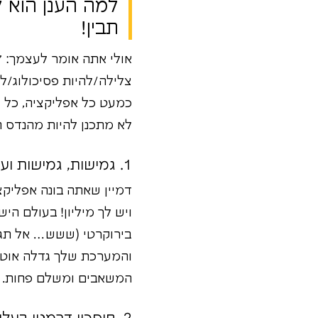
תבין!
אולי אתה אומר לעצמך: "ט
צלילה/להיות פסיכולוג/לפ
כמעט כל אפליקציה, כל שי
לא מתכנן להיות מהנדס ת
1. גמישות, גמישות ועוד פעם גמישות: קנה מידה משתנה (Scale Up/Down) בלי להזיע!
ויש לך מיליון! בעולם הי
בירוקרטי (ששש… אל תגיד
והמערכת שלך גדלה אוטו
המשאבים ומשלם פחות. ח