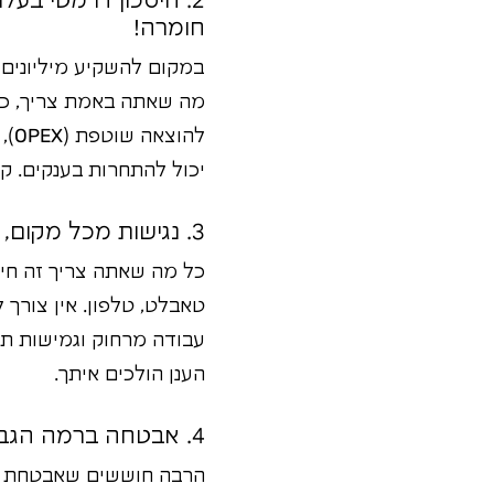
2. חיסכון דרמטי בע
חומרה!
במקום להשקיע מיליונים 
לה
יכול להתחרות בענקים. ק
3. נגישות מכל מקום, בכל זמן: בום! המשרד שלך על חוף הים בתאילנד!
כל מה שאתה צריך זה חיב
טאבלט, טלפון. אין צורך
עבודה מרחוק וגמישות תע
הענן הולכים איתך.
4. אבטחה ברמה הגבוהה ביותר: הסוד שלא מספרים לך על שרתי הבית!
הרבה חוששים שאבטחת מיד