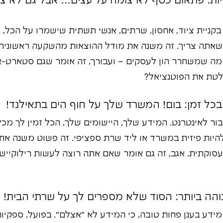
לויות: פתאום כסף לא צומח על עצים… אבל גם לא צר
בקניית ציוד, אחסון, שרתים, אנשי תשתית שישמרו על הכל
וצאה שוטפת (OPEX), מה שמשחרר הון לעסקים – ועבורך, זה אומר שגם סט
לטת את הפוטנציאל?
ור לאינטרנט. המידע שלך, היישומים שלך, הכל זמין לך מכ
 להיות פיזית במשרד או ליד שרת ספציפי. זה פשוט משנה א
סוקתית. אגב, זה גם אומר שאם אתה רוצה לעשות רילוקייש
ע בענן פחות טובה, כי המידע לא "אצלם". בפועל, ספקיות