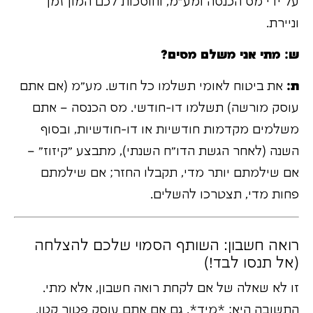
על ידי מס הכנסה ומע"מ, וחוסכות לכם המון זמן
וניירת.
ש: מתי אני משלם מסים?
ת:
את ביטוח לאומי תשלמו כל חודש. מע"מ (אם אתם
עוסק מורשה) תשלמו דו-חודשי. מס הכנסה – אתם
משלמים מקדמות חודשיות או דו-חודשיות, ובסוף
השנה (לאחר הגשת הדו"ח השנתי), מתבצע "קיזוז" –
אם שילמתם יותר מדי, תקבלו החזר; אם שילמתם
פחות מדי, תצטרכו להשלים.
רואה חשבון: השותף הסמוי שלכם להצלחה
(אל תנסו לבד!)
זו לא שאלה של אם לקחת רואה חשבון, אלא מתי.
התשובה היא: *מיד*. גם אם אתם עוסק פטור קטן.