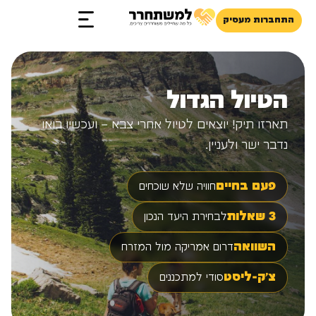
התחברות מעסיק
הטיול הגדול
תארזו תיק! יוצאים לטיול אחרי צבא – ועכשיו בואו
נדבר ישר ולעניין.
פעם בחיים
חוויה שלא שוכחים
3 שאלות
לבחירת היעד הנכון
השוואה
דרום אמריקה מול המזרח
צ'ק-ליסט
סודי למתכננים