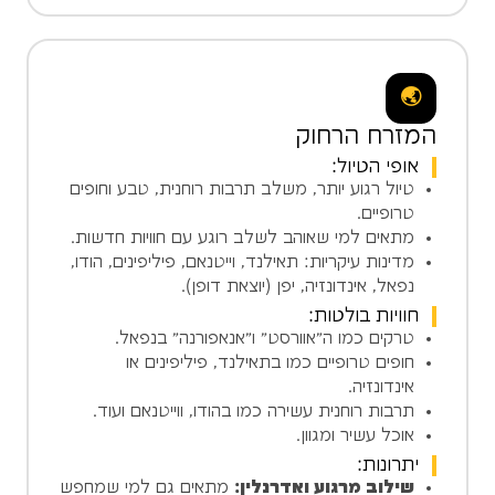
🌏
המזרח הרחוק
אופי הטיול:
טיול רגוע יותר, משלב תרבות רוחנית, טבע וחופים
טרופיים.
מתאים למי שאוהב לשלב רוגע עם חוויות חדשות.
מדינות עיקריות: תאילנד, וייטנאם, פיליפינים, הודו,
נפאל, אינדונזיה, יפן (יוצאת דופן).
חוויות בולטות:
טרקים כמו ה"אוורסט" ו"אנאפורנה" בנפאל.
חופים טרופיים כמו בתאילנד, פיליפינים או
אינדונזיה.
תרבות רוחנית עשירה כמו בהודו, ווייטנאם ועוד.
אוכל עשיר ומגוון.
יתרונות:
שילוב מרגוע ואדרנלין:
מתאים גם למי שמחפש