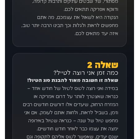
מסתורי, של שבטים עתיקים ותרבות קדומה,
ודווקא אפריקה תתאים לכם.
הנקודה היא לשאול את עצמכם, מה אתם
מחפשים לראות ולגלות וכך תבינו הרבה יותר טוב,
איזה יעד מתאים לכם.
שאלה 2
כמה זמן אני רוצה לטייל?
שאלה זו חשובה מאוד להבנת סוג הטיול!
במידה ואני רוצה לטוס לטיול של חודש אחד –
כנראה שאצטרך לוותר על דרום אמריקה או
המזרח הרחוק, שיעדים אלו דורשים חודשים רבים
וזמן, בשביל לראות, ולחוות אותם לעומק. אם אני
מחפש טיול של שנה – כנראה שטיול באירופה
ימצה את עצמו כבר לאחר חודש חודשיים.
ישנם יעדים, שאפשר לטוס אליהם לתקופה וגם