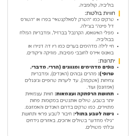
בוליביה, קולומביה.
חוויות בולטות:
טרקים כמו "הטרק לסאלקנטאי" בפרו או "הטורס
דל פיינה" בצ'ילה.
מפלי האיגואסו, הקרנבל בברזיל, ומדבריות המלח
בבוליביה.
חיי לילה מדהימים בערים כמו ריו דה ז'ניירו או
בואנוס איירס לחובבי מסיבות, מוזיקה וריקודים.
יתרונות:
נופים מדהימים ומגוונים (הררי, מדברי,
טרופי):
מהרים גבוהים (האנדים), ומדבריות
צחיחות (אטקמה), עד ליערות טרופיים וג'ונגלים
(אמזונס) ועוד.
תחושת הרפתקה ועצמאות:
חוויות עצמאיות
יותר בטבע, טיולים אותנטיים במקומות פחות
מתויירים, כמו טרקים בדרום האנדים והאמזונס.
גישה לטבע בתולי:
חיבור לטבע פראי ותחושת
"גילוי מחדש" בטיולים ארוכים, באזורים נידחים
ובלתי מטוילים.