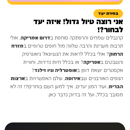
בחירת יעד
אני רוצה טיול גדול! איזה יעד
לבחור?!
קרנבלים שמחים והרפתקה סוחפת ב
דרום אמריקה
, אולי
תרבות מעניינת והרבה שלווה מול חופים טרופיים ב
מזרח
הרחוק
? אולי בכלל לראות את הנשיונאל גיאוגרפיק
והשבטים ב
אפריקה
? או בכלל חיות נדירות, וחוויית
אקסטרים יוצאת דופן ב
אוסטרליה וניו זילנד
?
הנופים האורבניים שב
אירופה
, עולם האפשרויות ב
ארצות
הברית
, ועוד המון יעדים, איך למען השם בוחרים?! זה לא
מסובך בכלל, ועל זה בדיוק נדבר כאן.