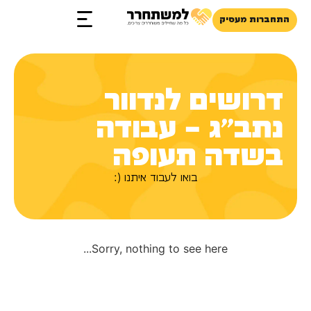
התחברות מעסיק
זכויות והטבות
דרושים לנדוור
נתב״ג – עבודה
בשדה תעופה
בואו לעבוד איתנו (:
Sorry, nothing to see here...