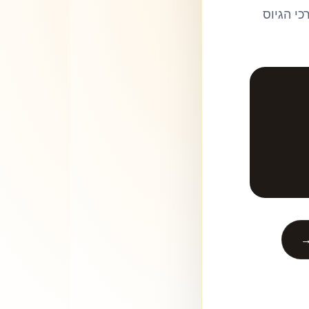
י הגיוס
→