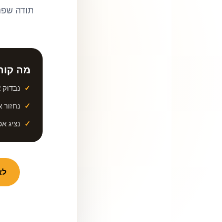
תודה שפנ
מה קור
נבדוק 
נחזור 
נציג א
לא