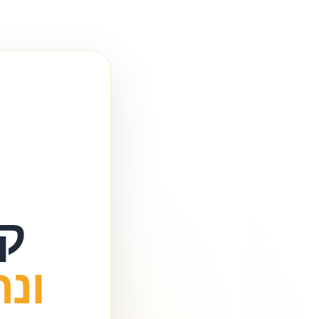
קי
ונ