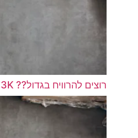
רוצים להרוויח בגדול?? 12K–13K בחודש | KSP | צפון🚀