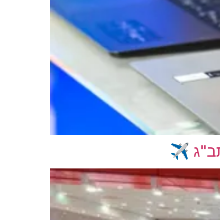
ב"ג ✈️