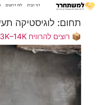
דף הבית
לוח דרושים
ע
תחום:
לוגיסטיקה תעש
📦 רוצים להרוויח 13K–14K בחודש? KSP קיסריה מחכה לכם