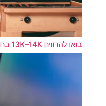
בואו להרוויח 13K–14K בחודש | KSP 🔥 🔥