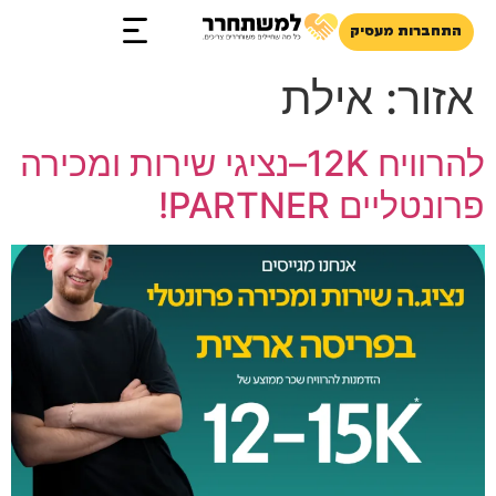
התחברות מעסיק
זכויות והטבות
אזור:
אילת
להרוויח 12K–נציגי שירות ומכירה
פרונטליים PARTNER!