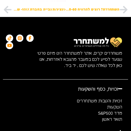
השתחררת? רוצים להרוויח 50-60 ₪ בפריסה ארצית רחבה
✨נציג/ת גבייה בחברת MAX- שכר ממוצע 12K!
משוחררים יקרים, אתר למשתחרר הינו מיזם פרטי
שנועד לסייע לכם במעבר מהצבא לאזרחות, אנו
כאן לכל שאלה שיש לכם , יד ביד.
זכויות, כסף והשקעות
זכויות והטבות משתחררים
השקעות
מדד S&P500
תואר ראשון