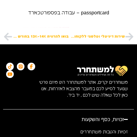
passportcard – עבודה בפספורטכארד
לשליחת מועמדות למשרות נוספות:
שירות דיגיטלי וטלפוני ללקוחותינו שבחו"ל
בואו להרוויח 13K–14K בחודש | KSP 🔥 🔥
משוחררים יקרים, אתר למשתחרר הינו מיזם פרטי
שנועד לסייע לכם במעבר מהצבא לאזרחות, אנו
כאן לכל שאלה שיש לכם , יד ביד.
זכויות, כסף והשקעות
זכויות והטבות משתחררים