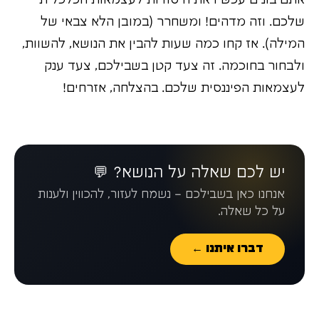
אתם בונים עכשיו את היסודות לעצמאות הכלכלית
שלכם. וזה מדהים! ומשחרר (במובן הלא צבאי של
המילה). אז קחו כמה שעות להבין את הנושא, להשוות,
ולבחור בחוכמה. זה צעד קטן בשבילכם, צעד ענק
לעצמאות הפיננסית שלכם. בהצלחה, אזרחים!
יש לכם שאלה על הנושא? 💬
אנחנו כאן בשבילכם – נשמח לעזור, להכווין ולענות
על כל שאלה.
דברו איתנו ←