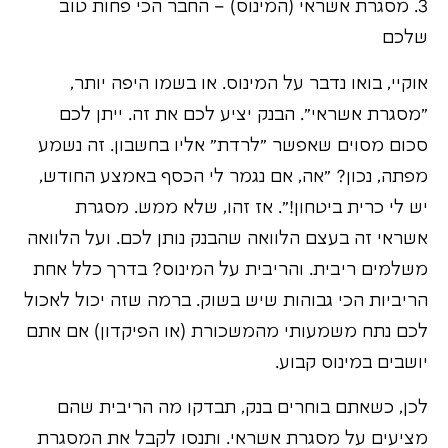
3. מסגרת אשראי (המינוס) – החבר הכי פחות טוב
שלכם
אוקיי, בואו נדבר על המינוס. או בשמו היפה יותר,
"מסגרת אשראי". הבנק יציע לכם את זה. ייתן לכם
סכום מסוים שאפשר "לרדת" אליו בחשבון. זה נשמע
מפתה, נכון? "אה, אם נגמר לי הכסף באמצע החודש,
יש לי כרית ביטחון!". אז זהו, שלא ממש. מסגרת
אשראי זה בעצם הלוואה שהבנק נותן לכם. ועל הלוואה
משלמים ריבית. והריבית על המינוס? בדרך כלל אחת
הריביות הכי גבוהות שיש בשוק. ברמה שזה יכול לאכול
לכם נתח משמעותי מהמשכורת (או הפיקדון) אם אתם
יושבים במינוס קבוע.
לכן, כשאתם בוחרים בנק, תבדקו מה הריבית שהם
מציעים על מסגרת אשראי. ותנסו לקבל את המסגרת