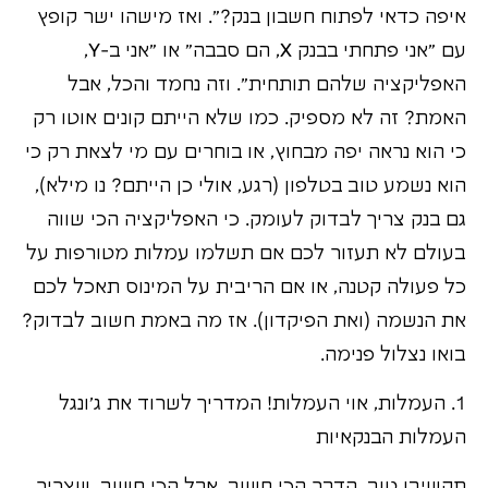
איפה כדאי לפתוח חשבון בנק?". ואז מישהו ישר קופץ
עם "אני פתחתי בבנק X, הם סבבה" או "אני ב-Y,
האפליקציה שלהם תותחית". וזה נחמד והכל, אבל
האמת? זה לא מספיק. כמו שלא הייתם קונים אוטו רק
כי הוא נראה יפה מבחוץ, או בוחרים עם מי לצאת רק כי
הוא נשמע טוב בטלפון (רגע, אולי כן הייתם? נו מילא),
גם בנק צריך לבדוק לעומק. כי האפליקציה הכי שווה
בעולם לא תעזור לכם אם תשלמו עמלות מטורפות על
כל פעולה קטנה, או אם הריבית על המינוס תאכל לכם
את הנשמה (ואת הפיקדון). אז מה באמת חשוב לבדוק?
בואו נצלול פנימה.
1. העמלות, אוי העמלות! המדריך לשרוד את ג'ונגל
העמלות הבנקאיות
תקשיבו טוב, הדבר הכי חשוב, אבל הכי חשוב, שצריך