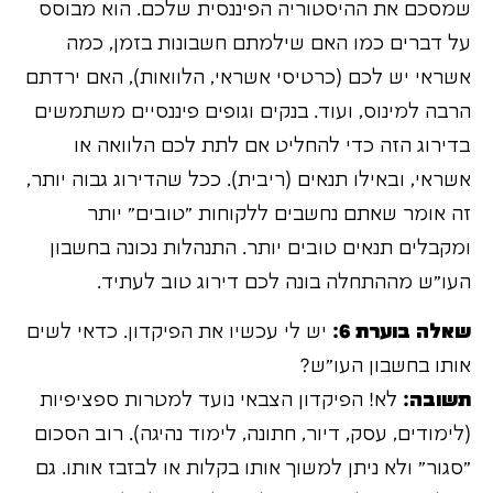
שמסכם את ההיסטוריה הפיננסית שלכם. הוא מבוסס
על דברים כמו האם שילמתם חשבונות בזמן, כמה
אשראי יש לכם (כרטיסי אשראי, הלוואות), האם ירדתם
הרבה למינוס, ועוד. בנקים וגופים פיננסיים משתמשים
בדירוג הזה כדי להחליט אם לתת לכם הלוואה או
אשראי, ובאילו תנאים (ריבית). ככל שהדירוג גבוה יותר,
זה אומר שאתם נחשבים ללקוחות "טובים" יותר
ומקבלים תנאים טובים יותר. התנהלות נכונה בחשבון
העו"ש מההתחלה בונה לכם דירוג טוב לעתיד.
שאלה בוערת 6:
יש לי עכשיו את הפיקדון. כדאי לשים
אותו בחשבון העו"ש?
תשובה:
לא! הפיקדון הצבאי נועד למטרות ספציפיות
(לימודים, עסק, דיור, חתונה, לימוד נהיגה). רוב הסכום
"סגור" ולא ניתן למשוך אותו בקלות או לבזבז אותו. גם