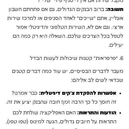
מקבל שירות אם אין לי סניף פיזי "שלי"?
תשובה:
ברוב הבנקים הגדולים, גם אם פתחתם חשבון
אונליין, אתם "שייכים" לאחד הסניפים או למרכז שירות
ארצי. וגם אם לא, השירות הטלפוני והדיגיטלי אמור
לטפל בכל הצרכים שלכם. השאלה היא רק כמה הם
יעילים.
6. "פרפראות" קטנות שיכולות לעשות הבדל
מעבר לדברים הבסיסיים, יש עוד כמה דברים קטנים
שכדאי לשים לב אליהם:
אפשרות להפקדת צ'קים דיגיטלית:
כבר אמרנו?
זה חוסך כל כך הרבה זמן! חובה שהבנק יציע את זה.
הודעות והתראות:
האם האפליקציה שולחת לכם
התראות על חיובים גדולים, הגעה למינוס (טפו טפו),