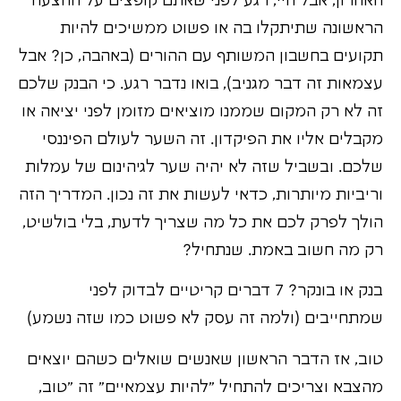
האחרון, אבל היי, רגע לפני שאתם קופצים על ההצעה
הראשונה שתיתקלו בה או פשוט ממשיכים להיות
תקועים בחשבון המשותף עם ההורים (באהבה, כן? אבל
עצמאות זה דבר מגניב), בואו נדבר רגע. כי הבנק שלכם
זה לא רק המקום שממנו מוציאים מזומן לפני יציאה או
מקבלים אליו את הפיקדון. זה השער לעולם הפיננסי
שלכם. ובשביל שזה לא יהיה שער לגיהינום של עמלות
וריביות מיותרות, כדאי לעשות את זה נכון. המדריך הזה
הולך לפרק לכם את כל מה שצריך לדעת, בלי בולשיט,
רק מה חשוב באמת. שנתחיל?
בנק או בונקר? 7 דברים קריטיים לבדוק לפני
שמתחייבים (ולמה זה עסק לא פשוט כמו שזה נשמע)
טוב, אז הדבר הראשון שאנשים שואלים כשהם יוצאים
מהצבא וצריכים להתחיל "להיות עצמאיים" זה "טוב,