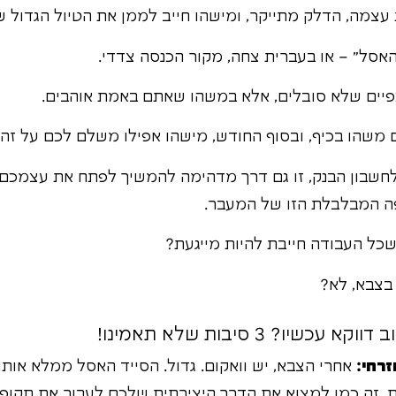
צמה, הדלק מתייקר, ומישהו חייב לממן את הטיול הגדול ש
האסל" – או בעברית צחה, מקור הכנסה צדדי.
פיים שלא סובלים, אלא במשהו שאתם באמת אוהבים.
ם משהו בכיף, ובסוף החודש, מישהו אפילו משלם לכם על זה!
לחשבון הבנק, זו גם דרך מדהימה להמשיך לפתח את עצמכם,
ה המבלבלת הזו של המעבר.
שכל העבודה חייבת להיות מייגעת?
בצבא, לא?
רחי:
אחרי הצבא, יש וואקום. גדול. הסייד האסל ממלא אותו
. זה כמו למצוא את הדרך היצירתית שלכם לעבור את תקופת