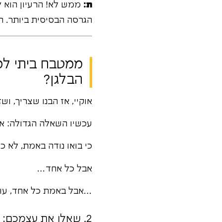
ת:
ממש לא! הרעיון הוא ל
הגרסה הבסיסית ביותר. 
ממטבח ביתי למ
הבלגן?
אוקיי, אז הבנו שצריך, ושז
עכשיו השאלה הגדולה: אי
כי בואו נודה באמת, לא כ
אבל כל אחד…
…אבל באמת כל אחד, עושה
2. שאלו את עצמכם: מה אתם עושים בשביל הכיף? (והאם מישהו ישלם לכם על זה?)