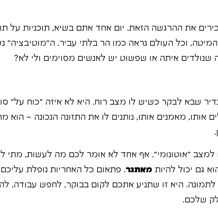
כירים את ההרגשה הזאת. יום אחד אתם בשיא, תוכניות על תוכנ
יטה, וכל העולם נראה כמו הר בלתי עביר. ה"מוטיבציה" נ
ה שנולדים איתה או שפשוט יש לאנשים מסוימים ולי לא?
יר שבא לבקר כשיש לו מצב רוח. היא לא איזה "כוח על" סוד
 אותו, מאמנים אותו, נותנים לו את התזונה הנכונה – הוא מת
.
למצב "אוטונומי". אף אחד לא אומר לכם מה לעשות, מתי לקו
וא גם יכול להיות
מאתגר
. פתאום כל האחריות נופלת עליכם.
תמונה. היא זו שתניע אתכם לקום בבוקר, לחפש עבודה, להי
לק שלכם.