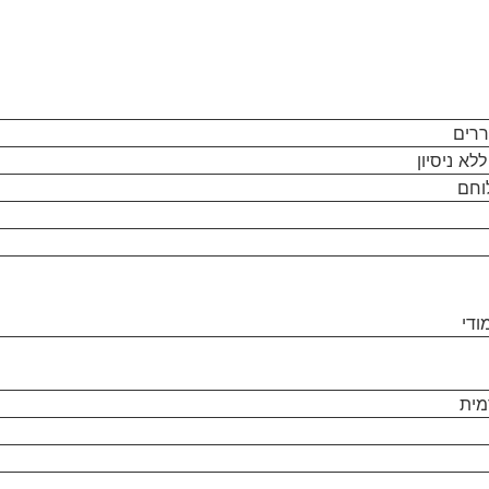
ררים
לא ניסיון
וחם
ודי
מית