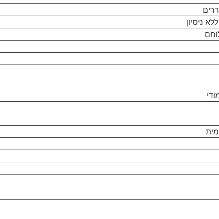
ררים
לא ניסיון
וחם
ודי
מית