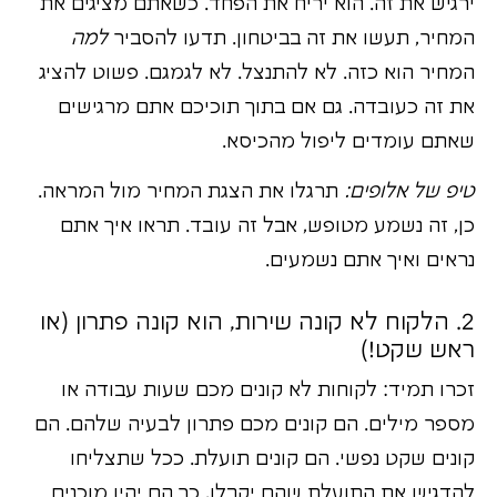
ירגיש את זה. הוא יריח את הפחד. כשאתם מציגים את
המחיר, תעשו את זה בביטחון. תדעו להסביר
למה
המחיר הוא כזה. לא להתנצל. לא לגמגם. פשוט להציג
את זה כעובדה. גם אם בתוך תוכיכם אתם מרגישים
שאתם עומדים ליפול מהכיסא.
טיפ של אלופים:
תרגלו את הצגת המחיר מול המראה.
כן, זה נשמע מטופש, אבל זה עובד. תראו איך אתם
נראים ואיך אתם נשמעים.
2. הלקוח לא קונה שירות, הוא קונה פתרון (או
ראש שקט!)
זכרו תמיד: לקוחות לא קונים מכם שעות עבודה או
מספר מילים. הם קונים מכם פתרון לבעיה שלהם. הם
קונים שקט נפשי. הם קונים תועלת. ככל שתצליחו
להדגיש את התועלת שהם יקבלו, כך הם יהיו מוכנים