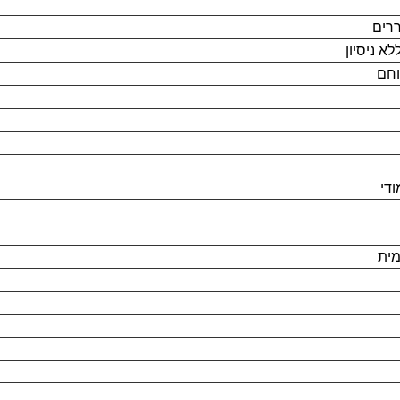
רים
א ניסיון
וחם
ודי
מית