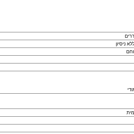
רים
א ניסיון
וחם
ודי
מית