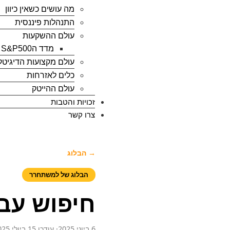
מה עושים כשאין כיוון
התנהלות פיננסית
עולם ההשקעות
מדד הS&P500
עולם מקצועות הדיגיטל
כלים לאזרחות
עולם ההייטק
זכויות והטבות
צרו קשר
→ הבלוג
הבלוג של למשתחרר
חיפוש עב
6 ביוני 2025
· עודכן 15 ביולי 2025