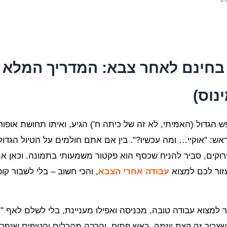
בחינם לאחר צבא: המדריך המלא 
נוס)
פש הגדול (האמיתי, לא זה של כיתה ח') הגיע, ואיתו תחושת אופ
 "אוקיי… ומה עכשיו?". בין אם אתם חולמים על הטיול הגדול, 
קים, סביר להניח שכסף הוא פקטור משמעותי בתמונה. וכאן אנ
זור לכם למצוא
עבודה אחרי הצבא
, והכי חשוב – בלי לשבור קופ
ר למצוא עבודה טובה, מכניסה ואפילו מעניינת, בלי לשלם לאף "י
שצריך זה קצת יוזמה, ראש פתוח, והרבה מהכלים והטיפים שנפרט