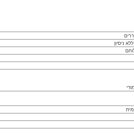
ררים
לא ניסיון
וחם
ודי
מית