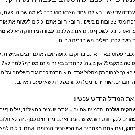
ודה עד שש". העולם אחרי הצבא הוא כבר לא מה שהיה. פעם, ה
יושבים מול מחשב, שותים קפה מס' 32 ובוהים בשעון. היום? היום אתם יכולים לע
 ואפילו בלי לשטוף פנים אם בא לכם.
עבודה מרחוק היא לא טרנ
 בשבילכם, חיילים משוחררים טריים.
לכם? פשוט מאוד: אתם בדיוק בתקופה שבה אתם רוצים גמישות. 
רסיטה במקביל? אין בעיה! להתנדב באיזה מיזם מטורף? למה לא?
הצורך לבחור רק מסלול אחד. היא נותנת לכם את השליטה על הז
ה, חברים, שווה יותר מכל תלוש משכורת שאי פעם ראיתם.
חקים שלכם:
תדמיינו את זה – אתם יושבים בתאילנד, על חוף ים, 
זרים ללקוחות. השמש שוקעת, ואתם מרוויחים כסף. זה לא חלום, 
חוק, ואם אתם מפתחים את הכישורים הנכונים, אתם יכולים למצו