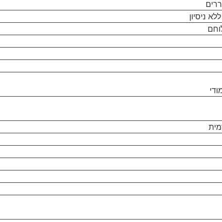
ררים
לא ניסיון
וחם
ודי
מית