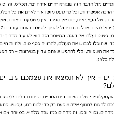
דים מול הדבר הזה שנקרא "חיים אזרחיים". תכל'ס, זה יכול
 הרבה אפשרויות, וכל כך מעט מושג איך לארגן את כל הבלגן
תק של העצמאים, שם אין מפקד, אין משמעת חיצונית, ואין 
הזמן פשוט נעלם. אל דאגה. המאמר הזה הוא לא עוד מדריך י
 שתוכלו לכבוש את העולם, להרוויח כסף טוב, ולחיות חיים 
ד את השפיות, ובלי להרגיש שאתם עדיין בטירונות – רק הפע
ה בלאגן.
לם?
אקסקלוסיבי של המשוחררים הטריים. הייתם רגילים למסגרת,
כם לרצות לחטוף איזה שפעת רק כדי לנוח רגע. עכשיו, פתאום
דהים, נכון? ובכן, זה מדהים כמו שזה מלחיץ. במיוחד אם א