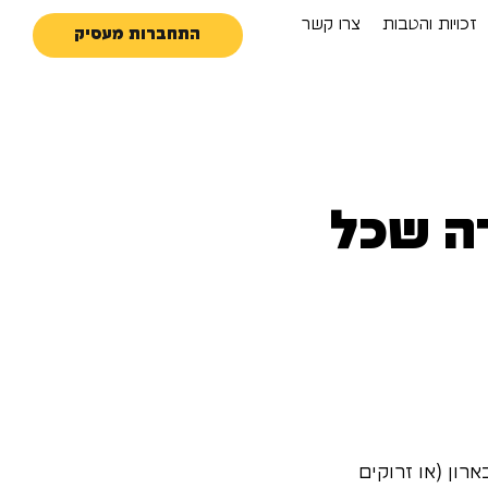
זכויות והטבות
צרו קשר
התחברות מעסיק
דה שכל
רון (או זרוקים