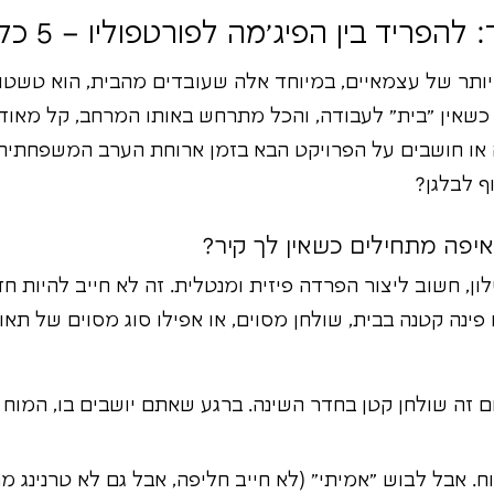
ריד בין הפיג'מה לפורטפוליו – 5 כללי ברזל.
ותר של עצמאיים, במיוחד אלה שעובדים מהבית, הוא טשטוש
 כשאין "בית" לעבודה, והכל מתרחש באותו המרחב, קל מאו
מיילים ב-2 בלילה או חושבים על הפרויקט הבא בזמן ארוחת הערב המשפח
ף לבלגן?
יפה מתחילים כשאין לך קיר?
, חשוב ליצור הפרדה פיזית ומנטלית. זה לא חייב להיות חד
ו פינה קטנה בבית, שולחן מסוים, או אפילו סוג מסוים של ת
 זה שולחן קטן בחדר השינה. ברגע שאתם יושבים בו, המוח ש
וח. אבל לבוש "אמיתי" (לא חייב חליפה, אבל גם לא טרנינג מה