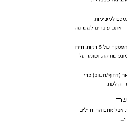
, ואז שבצו את
צמכם למשימות
ר – אתם עוברים למשימה
עבדו 25 דקות ממוקדות, ואז קחו הפסקה של 5 דקות. חזרו
. זה שובר את השגרה, מונע שחיקה, ושומר על
ר (דחוף/חשוב) כדי
רוק לפח.
. אבל אתם הרי חיילים