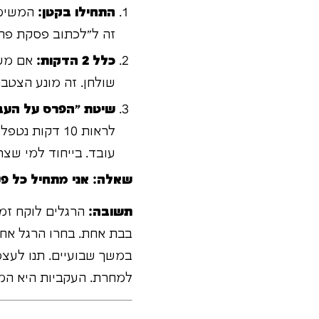
התחילו בקטן:
המשימה
זה ל"לכתוב פסקת פתי
כלל 2 הדקות:
אם משה
שולחן. זה מונע הצטב
שיטת "הפרס על העב
לראות 10 דקו
עובד. בייחוד למי שצר
שאלה: אני מתחיל כל פע
תשובה:
הרגלים לוקח זמן
במשך שבועיים. תנו לעצמ
למחרת. העקביות היא המ