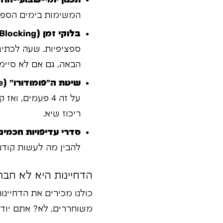
תכנון יומי-שבועי-חוד
המשימות בימים הספצי
בלוקי זמן (Time Blocking):
ספציפיות. שעה לכתיב
הבאה, גם אם לא סיימת
שיטת ה"פומודורו" (Pomodoro Technique):
ריכוז שיא.
סדרי עדיפויות חכמים
להבין מה לעשות קודם
הדחיינות היא לא חברה שלך: 3 טריקים מלוכלכים למר
כולנו מכירים את הדחיינו
משוחררים, לא? אתם יודעים איך להילחם. אז