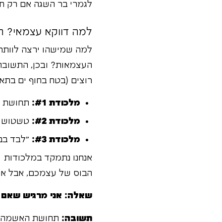
לגמרי בר השגה אם רק תד
למה דווקא עצמאי? ה
למה שמישהו ירצה לוותר 
העצמאות? ובכן, התשוב
רוצים (בטח בחוף ים בתא
מלכודת #1:
תחושת ה"
מלכודת #2:
טשטוש הג
מלכודת #3:
"לבד בבי
הבוס של עצמכם, אבל את
שאלה: אני מרגיש שאם 
תשובה:
תחושת האשמה הזו