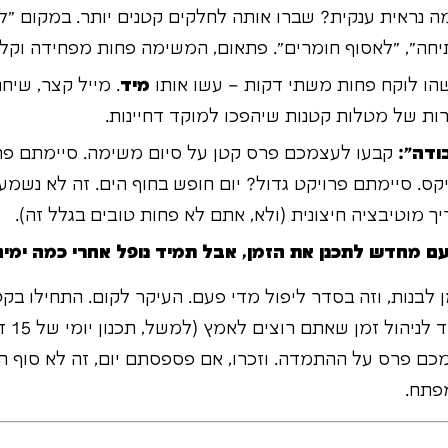
 נראית ענקית? שברו אותה לחלקים קטנים יותר. במקום "ל
חה", "לאסוף חומרים". פתאום, המשימה פחות מפחידה וקל 
ו לוקח פחות משתי דקות – עשו אותו
מיד
. מייל קצר, שיח
רות של מטלות קטנות שיהפכו למוקד דחיינות.
ודה":
קבעו לעצמכם פרס קטן על סיום משימה. סיימתם פ
ת נטפליקס. סיימתם פרויקט גדול? יום חופש בחוף הים. זה לא נשמ
יך מוטיבציה חיצונית (ולא, אתם לא פחות טובים בגלל זה).
ם מחדש לתכנן את הזמן, אבל תמיד נופל אחרי כמה ימים. 
 לבנות, וזה בסדר ליפול מדי פעם. העיקר לקום. התחילו בקט
בבת אח
כם פרס על ההתמדה. וזכרו, אם פספסתם יום, זה לא סוף הע
פתח.