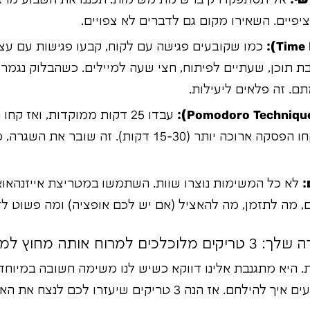
שי:
אל תסתפקו רק ברשימת משימות. תכננו את השבוע מראש
פיים. השאירו מקום גם לדברים לא צפויים.
כמו שקובעים פגישה עם לקוח, קבעו פגישות עם ע
ת תוכן, שעתיים לפיתוח, חצי שעה למיילים. כשהבלוק נגמ
ם. זה פלאים ליעילות.
על זה 4 פעמים, ואז קחו הפסקה ארוכה יותר (15-30 דקות)
:
לא כל המשימות נוצרו שוות. השתמשו במטריצת אייזנהאוא
, מה לתזמן, מה להאציל (אם יש לכם אופציה) ומה פשוט לז
וח אותה מחוץ למשרד
ת. היא מתגנבת אלינו דווקא כשיש לנו משימה חשובה במיוחד
 הנה 3 טריקים שיעזרו לכם לנצח את האויב: