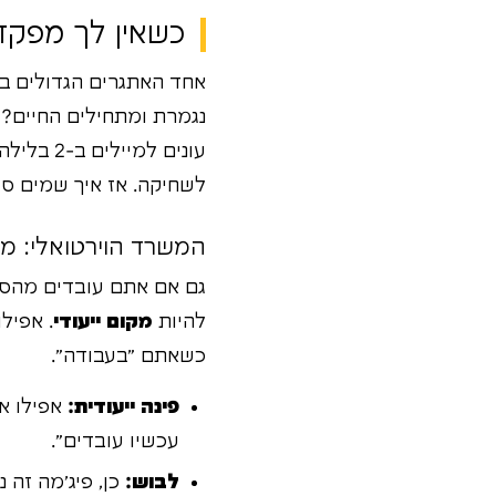
כשאין לך מפקד: להפ
אחד האתגרים הגדולים בי
נגמרת ומתחילים החיים?
עונים ל
לשחיקה. אז איך שמים סו
המשרד הוירטואלי: מא
גם אם אתם עובדים מהסלון
להיות
מקום ייעודי
. אפיל
כשאתם "בעבודה".
פינה ייעודית:
אפילו אם
עכשיו עובדים".
לבוש:
כן, פיג'מה זה נ