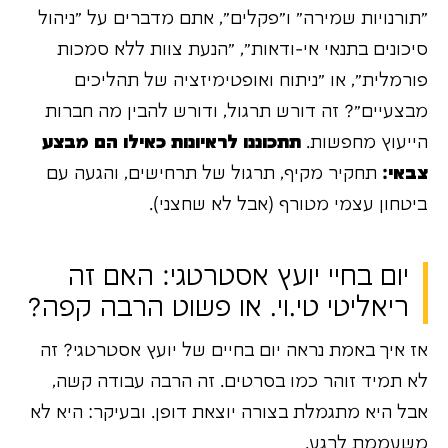
"תורנויות שמירה" ו"פקלים", אתם מדברים על "ניהול
סיכונים בתנאי אי-ודאות", "הנעת צוות ללא סמכות
פורמלית", או "ניתוח ואופטימיזציה של תהליכים
מבצעיים"? זה דורש תרגול, ודורש להבין מה חברות
הייעוץ מחפשות.
תתכוננו לראיונות כאילו הם מבצע
צבאי:
תחקיר מקיף, תרגול של תרחישים, והגעה עם
ביטחון עצמי מטורף (אבל לא שחצני).
יום בחיי יועץ אסטרטגי: האם זה
ריאליטי טי.וי. או פשוט הרבה קפה?
אז איך באמת נראה יום בחיים של יועץ אסטרטגי? זה
לא תמיד זוהר כמו בסרטים. זה הרבה עבודה קשה,
אבל היא מתגמלת בצורה יוצאת דופן. ובעיקר: היא לא
משעממת לרגע.