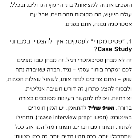
הופכים את זה למציאות? בתי הייעוץ הגדולים, ובכלל,
עולם הייעוץ, הם מקומות תחרותיים. אבל עם
אסטרטגיה נכונה, אתם בפנים.
1. "פסיכומטרי" לעסקים: איך להצטיין במבחני
Case Study?
זה לא מבחן פסיכומטרי רגיל. זה מבחן שבו מציגים
לכם "מקרה בוחן" עסקי – נגיד, חברה שאיבדה נתח
שוק – ואתם צריכים לנתח אותו, לשאול שאלות חכמות,
ולבסוף להציג פתרון. זה דורש חשיבה אנליטית,
יצירתיות, ויכולת לתקשר רעיונות מסובכים בצורה
ברורה.
הטיפ שלי?
להתאמן. יש המון חומרים
באינטרנט (חפשו "case interview prep"). תתחילו
לפתור. תפתרו עם חברים, תפתרו מול המראה. ככל
שתתרגלו יותר, ככה תהיו חדים יותר. זה כמו מטווח: