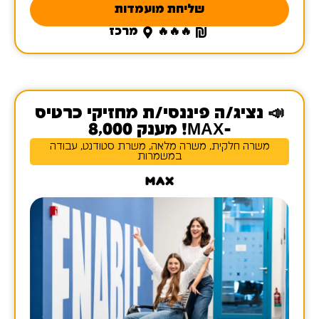
שליחת מועמדות
🔥🔥🔥
מרכז
📣 נציג/ה פיננסי/ת מחזיקי כרטיס
-MAX! מענק 8,000
משרה חלקית, משרה מלאה, משרת סטודנט, עבודה
במשמרות