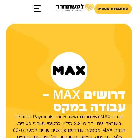
התחברות מעסיק
זכויות והטבות
דרושים MAX –
עבודה במקס
חברת MAX היא חברת האשראי וה- Payments המובילה
בישראל. עם יותר מ-2.8 מיליון כרטיסי אשראי פעילים,
חברת MAX מספקת שירותים פיננסיים שונים למעל מ-60
אלף בתי עסק, ומציעה מגוון רחב של שירותים פיננסיים: