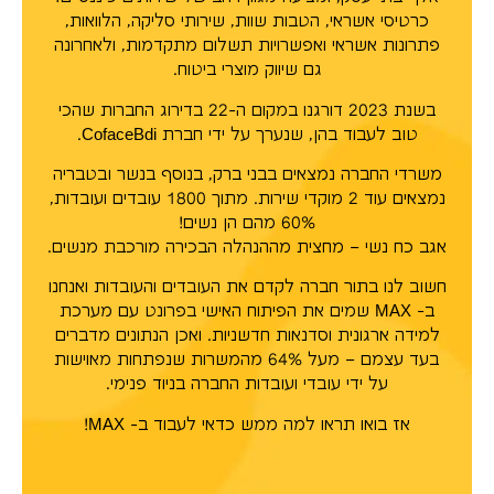
כרטיסי אשראי, הטבות שוות, שירותי סליקה, הלוואות,
פתרונות אשראי ואפשרויות תשלום מתקדמות, ולאחרונה
גם שיווק מוצרי ביטוח.
בשנת 2023 דורגנו במקום ה-22 בדירוג החברות שהכי
טוב לעבוד בהן, שנערך על ידי חברת CofaceBdi.
משרדי החברה נמצאים בבני ברק, בנוסף בנשר ובטבריה
נמצאים עוד 2 מוקדי שירות. מתוך 1800 עובדים ועובדות,
60% מהם הן נשים!
אגב כח נשי – מחצית מההנהלה הבכירה מורכבת מנשים.
חשוב לנו בתור חברה לקדם את העובדים והעובדות ואנחנו
ב- MAX שמים את הפיתוח האישי בפרונט עם מערכת
למידה ארגונית וסדנאות חדשניות. ואכן הנתונים מדברים
בעד עצמם – מעל 64% מהמשרות שנפתחות מאוישות
על ידי עובדי ועובדות החברה בניוד פנימי.
אז בואו תראו למה ממש כדאי לעבוד ב- MAX!