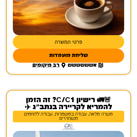
פרטי המשרה
שליחת מועמדות
אשששששש
רב מיקומים
🚨🚛 רישיון C/C1? זה הזמן
להמריא לקריירה בנתב"ג ✈️
משרה מלאה, עבודה במשמרות, עבודה ללוחמים
משוחררים