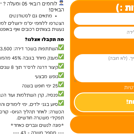
לוחמים רובאי
ת :)
הבאים!
מתאים גם לסטודנטים
הצטרפו ללוחמי יס”מ ירושלים למ
נעשית בצוותים רכובים ואף באופנוע
מה תקבלו אצלנו?
השתתפות בשכר דירה: 2,500-3,500 ש”ח
מענק מיוחד בגובה 45% מהמשכורת כל חצי שנה למשך 5 שנים
קיצור דרגה לרס״ר תוך 8 שנים (קיצור של 7 שנים!)
נופש מבצעי
25 ימי חופש בשנה
טיות
פנסיה, קרן השתלמות ועוד הטב
סיוע בגני ילדים, ימי לימודים ו
הכשרה: לאחר תהליך הגיוס- קורס 
תפקידי משטרה חודשיים.
*פונה לנשים וגברים כאחד*
--- מספר משרה - 43 ---