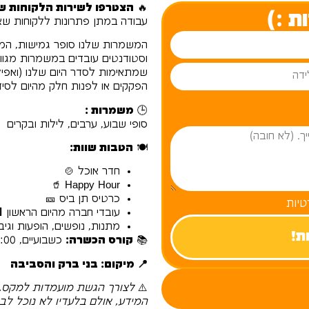
🔥
הצטרפו לשירות הלקוחות של AX
ת :)
עבודה במתן פתרונות ללקוחות שא
וסטודנטים עובדים במשמרות מגוונ
שמתאימות לסדר היום שלנו (ואפיל
הפקקים או לפנות חלק מהיום לסידו
🕒
משמרות :
סופי שבוע, ערבים, לילות ובקרים
🍽️
הטבות שוות:
חדר אוכל 🍲
Happy Hour 🥤
כרטיס תן ביס 🎫
טיות
עובדי חברה מהיום הראשון 
מתנות, נופשים, הופעות וגיב
📚
קורס הכשרה:
כשבועיים, 8:00–17:00 ✨
📍 מיקום: בני ברק והסביבה
⚠️
לצורך הגשת מועמדות למקס, א
המידע, אולם בלעדיו לא נוכל לב