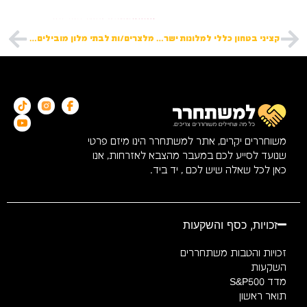
לשליחת מועמדות למשרות נוספות:
קציני בטחון כללי למלונות ישרוטל – שירות צבאי מלא חובה
מלצרים/ות לבתי מלון מובילים ברחבי הארץ! (מועדפת)
משוחררים יקרים, אתר למשתחרר הינו מיזם פרטי
שנועד לסייע לכם במעבר מהצבא לאזרחות, אנו
כאן לכל שאלה שיש לכם , יד ביד.
זכויות, כסף והשקעות
זכויות והטבות משתחררים
השקעות
מדד S&P500
תואר ראשון