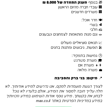
🎁 בנוסף
מענק התמדה של 8,000 ₪
🏢 עובדי חברה מהיום הראשון
🏢 משרדים חדשניים
🍽 חדר אוכל:
🥩 בשרי
🧀 חלבי
🥗 וגם מנות מותאמות לצמחונים וטבעונים
📈 תנאים סוציאליים מעולים
🎤 הופעות, גיבושים ומתנות בחגים
🕒 גמישות בתפקיד:
🎓 משרת סטודנט
👩‍👧 משרת אם
💼 משרה מלאה
📍
מיקום: בני ברק והסביבה
לצורך הגשת מועמדות למקס, אנו נדרשים למידע אודותיך. לא
חלה עלייך חובה למסור את המידע, אולם בלעדיו לא נוכל
לבחון את בקשתך. מידע נוסף אודות השימוש במידע וזכויותיך
במידע במדיניות הפרטיות באתר max.co.il