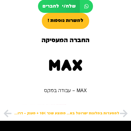
שלח/י לחברים
למשרות נוספות !
החברה המעסיקה
MAX – עבודה במקס
לשליחת מועמדות למשרות נוספות:
למסעדות במלונות ישרוטל באילת דרושים/ות מלצרים/יות
ממוצע שכר 10K + מענק – דרושים לMAX בצפון!